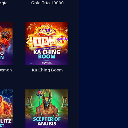
agic
Gold Trio 10000
 Demon
Ka Ching Boom