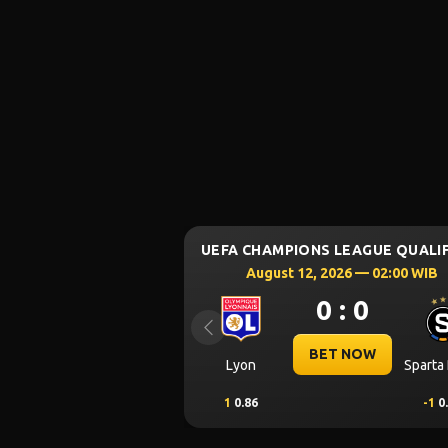
Book of Duat
Brawl
UEFA CHAMPIONS LEAGUE QUALIF
August 11, 2026 — 22:59 WIB
0 : 0
Diamond Rise
Fire
Previous
BET NOW
Union 
Bodo Glimt
Gill
0.75
0.82
-0.75