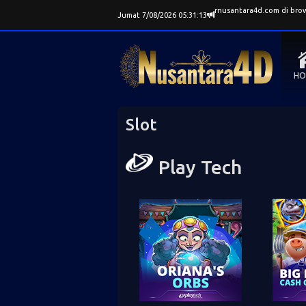
Ketik Supernusantara4d.com di browser bo
Jumat 7/08/2026 05:31:14
HO
Slot
Play Tech