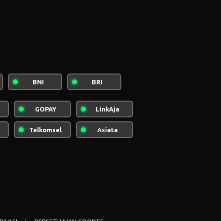
Heist
Goood Heavens
BNI
BRI
GOPAY
LinkAja
Telkomsel
Axiata
ambda
Temple of Paw