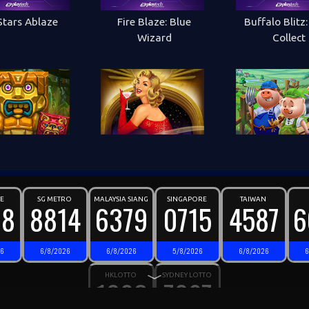
Stars Ablaze
Fire Blaze: Blue
Buffalo Blitz
Wizard
Collect
icons Chaos
Betty Bonkers
Big Bad Wolf: 
Clusters
Steel
YE
SG METRO
MALAYSIA SIANG
SINGAPORE
TAIWAN
98
8814
6379
0715
4587
6
26
6/8/2026
6/8/2026
5/8/2026
6/8/2026
6
HKLOTTO
SYDNEY LOTTO
1083
7097