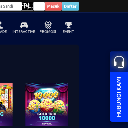
ar
Ketik Supernusantara4d.com di browser bossku , maka langsung dapa
Masuk
Daftar
ADE
INTERACTIVE
PROMOSI
EVENT