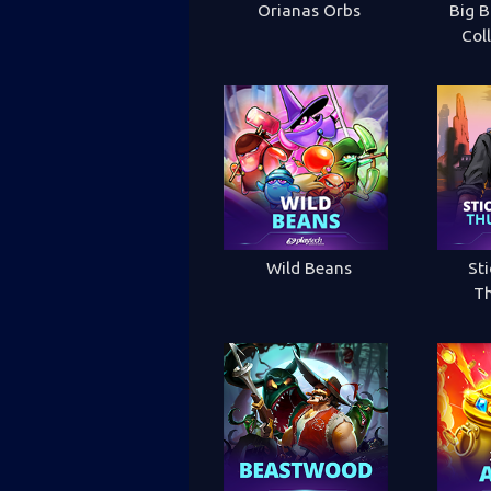
Orianas Orbs
Big B
Col
Wild Beans
St
Th