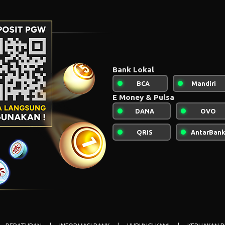
 Roll: Lust for
Sahara Riches Cash
High Street 
Gold!
Collect
Bank Lokal
BCA
Mandiri
E Money & Pulsa
DANA
OVO
QRIS
AntarBank
Fish Adventure
Circuit Shock
Shields of L