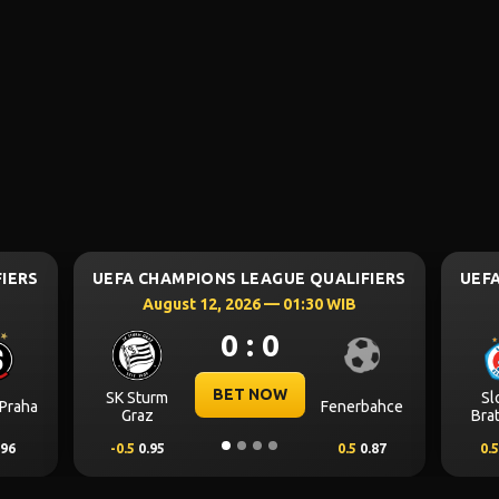
6/8/2026
6/8/2026
er's Bar Cash
Brooklyn Bootleggers
Eastern Eme
Collect
Megaway
IERS
E-FOOTBALL F24 ELITE CLUB FRIENDLY
E-
August 7, 2026 — 12:15 WIB
0 : 0
 Blaze: Golden
Fire Blaze: Green
Fire Blaze:
Macaque
Wizard
Wizard
BET NOW
Saint-
e-Barcelona
e-AS Monaco
oise
e-
1.00
0.75
0.61
-0.75
-0.85
-0.