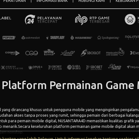
PERATURAN
|
INFORMASI BANK
|
HUBUNGI KAMI
|
KEBIJAKAN P
 Fish: Net of
Reel Nightmare
Blue Wizard:
Fortune
Collect & L
latform Permainan Game M
a Fire Blaze:
Oink Oink Oink:
Lil Demon: D
yang dirancang khusus untuk pengguna mobile yang menginginkan pengalaman b
ucky Bass
Pharaohs
Heat
dahan akses tanpa proses yang rumit, sehingga pemain dari berbagai kalang
n untuk para pemain mobile digital, NUSANTARA4D memastikan kualitas grafi
p menarik.Secara keseluruhan platform permainan game mobile digital akan
 jam nonstop.