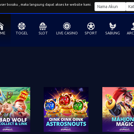
ssku , maka langsung dapat akses ke website kami. Terima kasih Bossku Salam Selay
ME
TOGEL
SLOT
LIVE CASINO
SPORT
SABUNG
ARC