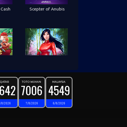
: Cash
Scepter of Anubis
Pigs of
Sakura Fortune Epic
Bloom
QATAR
TOTO WUHAN
MALAYSIA
642
7006
4549
/8/2026
7/8/2026
6/8/2026